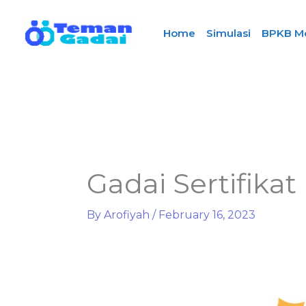
Skip
to
Home
Simulasi
BPKB M
content
Gadai Sertifika
By
Arofiyah
/
February 16, 2023