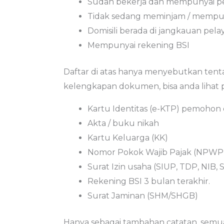
Sudah bekerja dan mempunyai pe
Tidak sedang meminjam / mempuny
Domisili berada di jangkauan pel
Mempunyai rekening BSI
Daftar di atas hanya menyebutkan ten
kelengkapan dokumen, bisa anda lihat pa
Kartu Identitas (e-KTP) pemohon 
Akta / buku nikah
Kartu Keluarga (KK)
Nomor Pokok Wajib Pajak (NPWP) ji
Surat Izin usaha (SIUP, TDP, NIB, 
Rekening BSI 3 bulan terakhir.
Surat Jaminan (SHM/SHGB)
Hanya sebagai tambahan catatan, semua