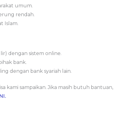
yarakat umum.
derung rendah.
t Islam.
ir) dengan sistem online.
 pihak bank.
ding dengan bank syariah lain.
isa kami sampaikan. Jika masih butuh bantuan,
NI.