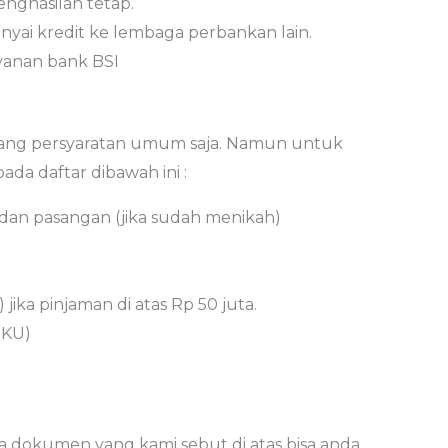
nghasilan tetap.
ai kredit ke lembaga perbankan lain.
ayanan bank BSI
tang persyaratan umum saja. Namun untuk
da daftar dibawah ini :
dan pasangan (jika sudah menikah)
ka pinjaman di atas Rp 50 juta.
SKU)
 dokumen yang kami sebut di atas bisa anda