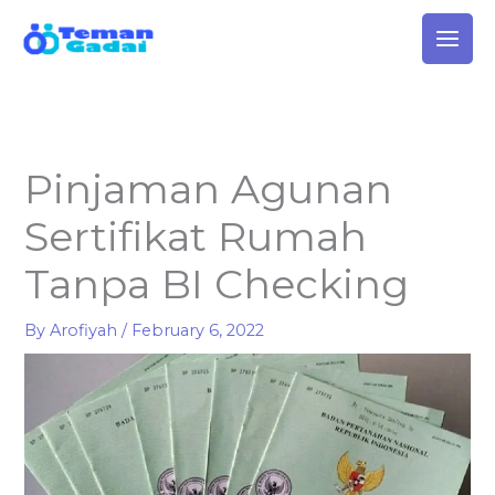
Skip
to
content
Pinjaman Agunan
Sertifikat Rumah
Tanpa BI Checking
By
Arofiyah
/
February 6, 2022