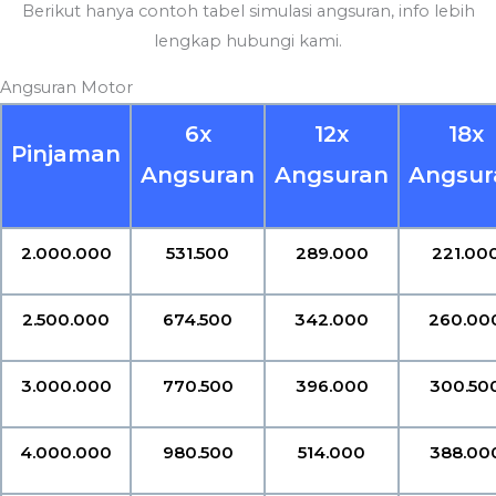
Berikut hanya contoh tabel simulasi angsuran, info lebih
lengkap hubungi kami.
Angsuran Motor
6x
12x
18x
Pinjaman
Angsuran
Angsuran
Angsur
2.000.000
531.500
289.000
221.00
2.500.000
674.500
342.000
260.00
3.000.000
770.500
396.000
300.50
4.000.000
980.500
514.000
388.00