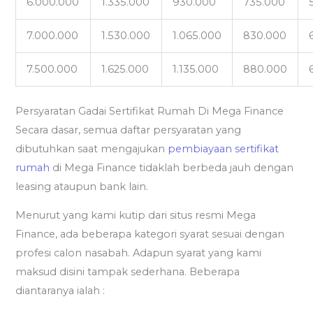
6.000.000
1.335.000
930.000
735.000
7.000.000
1.530.000
1.065.000
830.000
7.500.000
1.625.000
1.135.000
880.000
Persyaratan Gadai Sertifikat Rumah Di Mega Finance
Secara dasar, semua daftar persyaratan yang
dibutuhkan saat mengajukan
pembiayaan sertifikat
rumah
di Mega Finance tidaklah berbeda jauh dengan
leasing ataupun bank lain.
Menurut yang kami kutip dari situs resmi Mega
Finance, ada beberapa kategori syarat sesuai dengan
profesi calon nasabah. Adapun syarat yang kami
maksud disini tampak sederhana. Beberapa
diantaranya ialah :