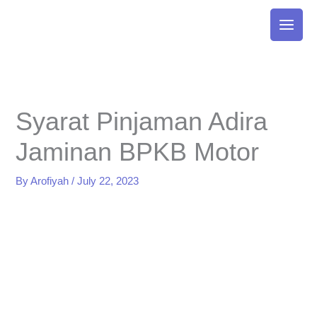
Skip
to
content
Syarat Pinjaman Adira
Jaminan BPKB Motor
By
Arofiyah
/
July 22, 2023