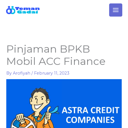
Skip
to
content
Pinjaman BPKB
Mobil ACC Finance
By
Arofiyah
/
February 11, 2023