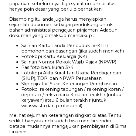
paparkan sebelumnya, tiga syarat umum di atas
hanya poin dasar yang perlu diperhatikan.
Disamping itu, anda juga harus menyiapkan
sejumlah dokumen sebagai pendukung untuk
bahan administrasi pengajuan pinjaman. Adapun
dokumen yang dimaksud mencakup :
Salinan Kartu Tanda Penduduk (e-KTP)
pemohon dan pasangan (jika sudah menikah)
Fotokopi Kartu Keluarga (KK)
Salinan Nomor Pokok Wajib Pajak (NPWP)
Pas foto berukuran 3×4
Fotokopi Akta Surat Izin Usaha Perdagangan
(SIUP), TDP, dan NPWP Perusahaan.
Slip gaji atau Surat Keterangan Penghasilan.
Fotokoi rekening tabungan / rekening koran /
deposito / reksa dana 3 bulan terakhir (untuk
karyawan) atau 6 bulan terakhir (untuk
wiraswasta dan profesional).
Melihat sejumlah keterangan singkat di atas. Tentu
sedikit banyak anda sudah bisa menilai sendiri
betapa mudahnya mengajukan pembiayaan di Bima
Finance.