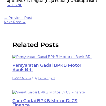
approve. Yuk langsung saja hubungi whatsapp kami
→DISINI.
←
Previous Post
Next Post
→
Related Posts
Persyaratan Gadai BPKB Motor
Bank BRI
BPKB Motor
/ By
temangad
Cara Gadai BPKB Motor Di CS
Finance