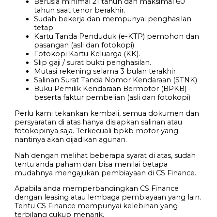
Berusia minimal 21 tahun dan maksimal 60
tahun saat tenor berakhir.
Sudah bekerja dan mempunyai penghasilan
tetap.
Kartu Tanda Penduduk (e-KTP) pemohon dan
pasangan (asli dan fotokopi)
Fotokopi Kartu Keluarga (KK).
Slip gaji / surat bukti penghasilan.
Mutasi rekening selama 3 bulan terakhir
Salinan Surat Tanda Nomor Kendaraan (STNK)
Buku Pemilik Kendaraan Bermotor (BPKB)
beserta faktur pembelian (asli dan fotokopi)
Perlu kami tekankan kembali, semua dokumen dan
persyaratan di atas hanya disiapkan salinan atau
fotokopinya saja. Terkecuali bpkb motor yang
nantinya akan dijadikan agunan.
Nah dengan melihat beberapa syarat di atas, sudah
tentu anda paham dan bisa menilai betapa
mudahnya mengajukan pembiayaan di CS Finance.
Apabila anda memperbandingkan CS Finance
dengan leasing atau lembaga pembiayaan yang lain.
Tentu CS Finance mempunyai kelebihan yang
terbilang cukup menarik.